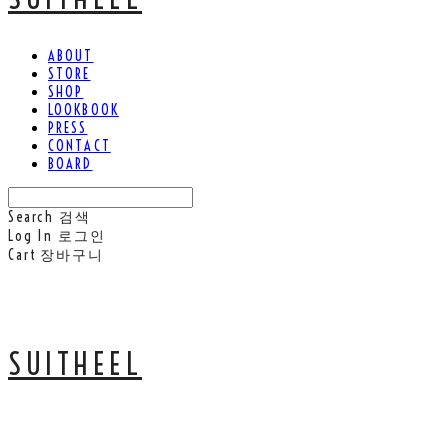
ABOUT
STORE
SHOP
LOOKBOOK
PRESS
CONTACT
BOARD
Search
검색
Log In
로그인
Cart
장바구니
SUITHEEL