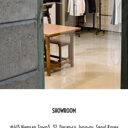
SHOWROOM
#415 Namsan Town5, 32, Dasan-ro, Jung-gu, Seoul Korea