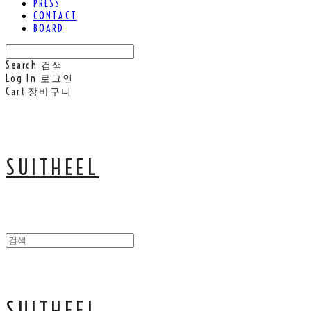
PRESS
CONTACT
BOARD
Search
검색
Log In
로그인
Cart
장바구니
SUITHEEL
SUITHEEL