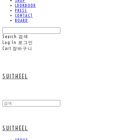
SHOP
LOOKBOOK
PRESS
CONTACT
BOARD
Search
검색
Log In
로그인
Cart
장바구니
SUITHEEL
SUITHEEL