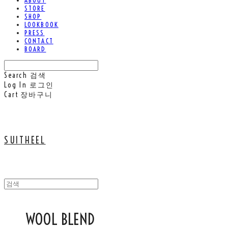
ABOUT
STORE
SHOP
LOOKBOOK
PRESS
CONTACT
BOARD
Search
검색
Log In
로그인
Cart
장바구니
SUITHEEL
WOOL BLEND