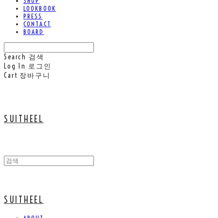
SHOP
LOOKBOOK
PRESS
CONTACT
BOARD
Search
검색
Log In
로그인
Cart
장바구니
SUITHEEL
SUITHEEL