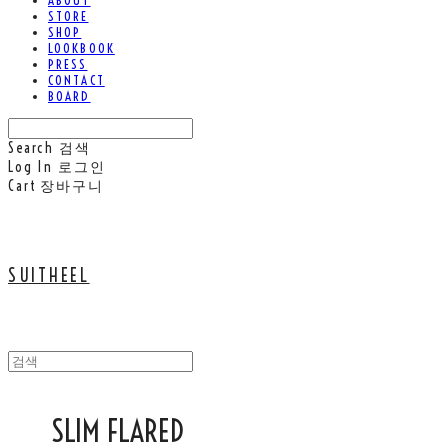
ABOUT
STORE
SHOP
LOOKBOOK
PRESS
CONTACT
BOARD
Search
검색
Log In
로그인
Cart
장바구니
SUITHEEL
SLIM FLARED