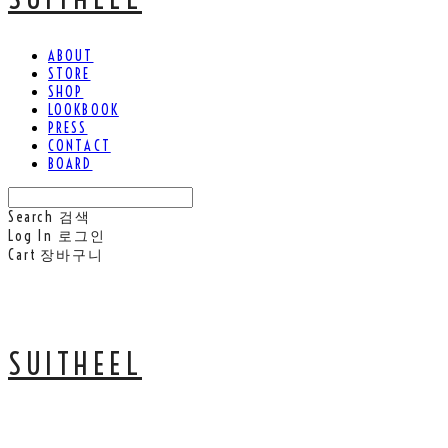
ABOUT
STORE
SHOP
LOOKBOOK
PRESS
CONTACT
BOARD
Search
검색
Log In
로그인
Cart
장바구니
SUITHEEL